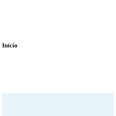
Início
Tapas
Francesinhas
Wine House