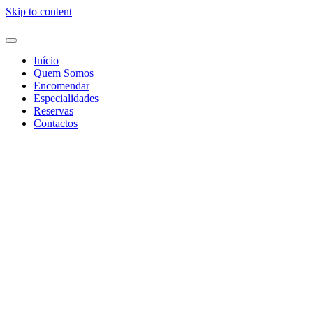
Skip to content
Essência das Tapas
Tapas & Francesinhas
Início
Quem Somos
Encomendar
Especialidades
Reservas
Contactos